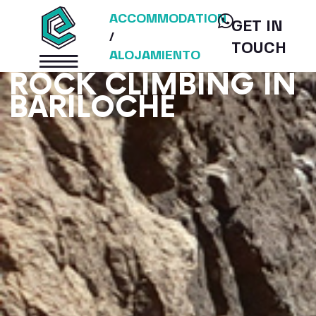
ACCOMMODATION
GET IN
/
TOUCH
ALOJAMIENTO
ROCK CLIMBING IN
BARILOCHE